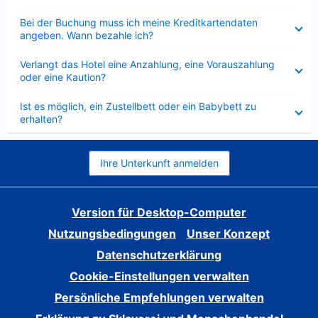
Verkleinert
Bei der Buchung muss ich meine Kreditkartendaten
angeben. Wann bezahle ich?
Verkleinert
Verlangt das Hotel eine Anzahlung, eine Vorauszahlung
oder eine Kaution?
Verkleinert
Ist es möglich, ein Zustellbett oder ein Babybett zu
erhalten?
Ihre Unterkunft anmelden
Version für Desktop-Computer
Nutzungsbedingungen
Unser Konzept
Datenschutzerklärung
Cookie-Einstellungen verwalten
Persönliche Empfehlungen verwalten