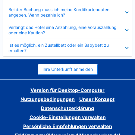
Verkleinert
Bei der Buchung muss ich meine Kreditkartendaten
angeben. Wann bezahle ich?
Verkleinert
Verlangt das Hotel eine Anzahlung, eine Vorauszahlung
oder eine Kaution?
Verkleinert
Ist es möglich, ein Zustellbett oder ein Babybett zu
erhalten?
Ihre Unterkunft anmelden
Version für Desktop-Computer
Nutzungsbedingungen
Unser Konzept
Datenschutzerklärung
Cookie-Einstellungen verwalten
Persönliche Empfehlungen verwalten