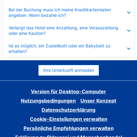
Verkleinert
Bei der Buchung muss ich meine Kreditkartendaten
angeben. Wann bezahle ich?
Verkleinert
Verlangt das Hotel eine Anzahlung, eine Vorauszahlung
oder eine Kaution?
Verkleinert
Ist es möglich, ein Zustellbett oder ein Babybett zu
erhalten?
Ihre Unterkunft anmelden
Version für Desktop-Computer
Nutzungsbedingungen
Unser Konzept
Datenschutzerklärung
Cookie-Einstellungen verwalten
Persönliche Empfehlungen verwalten