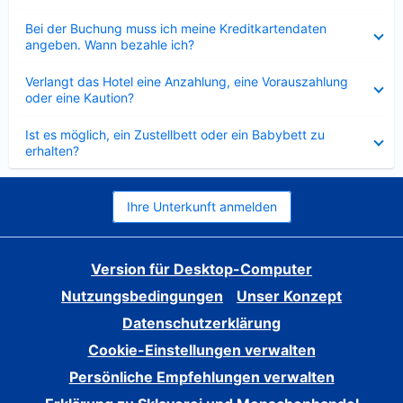
Verkleinert
Bei der Buchung muss ich meine Kreditkartendaten
angeben. Wann bezahle ich?
Verkleinert
Verlangt das Hotel eine Anzahlung, eine Vorauszahlung
oder eine Kaution?
Verkleinert
Ist es möglich, ein Zustellbett oder ein Babybett zu
erhalten?
Ihre Unterkunft anmelden
Version für Desktop-Computer
Nutzungsbedingungen
Unser Konzept
Datenschutzerklärung
Cookie-Einstellungen verwalten
Persönliche Empfehlungen verwalten