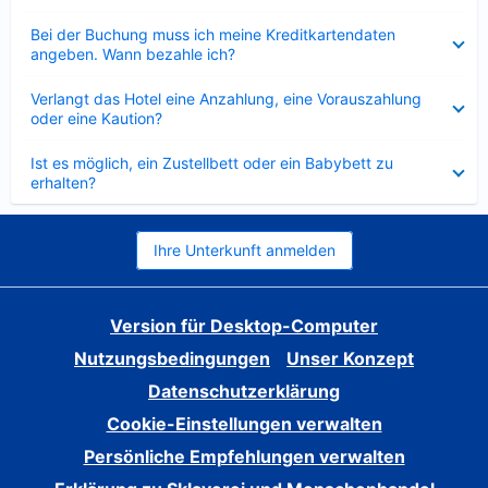
Verkleinert
Bei der Buchung muss ich meine Kreditkartendaten
angeben. Wann bezahle ich?
Verkleinert
Verlangt das Hotel eine Anzahlung, eine Vorauszahlung
oder eine Kaution?
Verkleinert
Ist es möglich, ein Zustellbett oder ein Babybett zu
erhalten?
Ihre Unterkunft anmelden
Version für Desktop-Computer
Nutzungsbedingungen
Unser Konzept
Datenschutzerklärung
Cookie-Einstellungen verwalten
Persönliche Empfehlungen verwalten