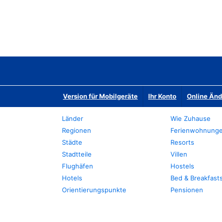
Version für Mobilgeräte
Ihr Konto
Online Än
Länder
Wie Zuhause
Regionen
Ferienwohnung
Städte
Resorts
Stadtteile
Villen
Flughäfen
Hostels
Hotels
Bed & Breakfast
Orientierungspunkte
Pensionen