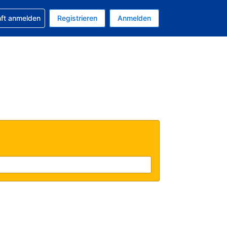
 Buchung erhalten
nft anmelden
Registrieren
Anmelden
uelle Währung ist US-Dollar
Ihre aktuelle Sprache ist Deutsch