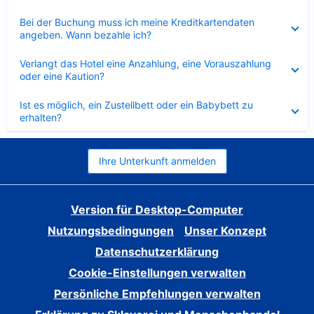
Verkleinert
Bei der Buchung muss ich meine Kreditkartendaten
angeben. Wann bezahle ich?
Verkleinert
Verlangt das Hotel eine Anzahlung, eine Vorauszahlung
oder eine Kaution?
Verkleinert
Ist es möglich, ein Zustellbett oder ein Babybett zu
erhalten?
Ihre Unterkunft anmelden
Version für Desktop-Computer
Nutzungsbedingungen
Unser Konzept
Datenschutzerklärung
Cookie-Einstellungen verwalten
Persönliche Empfehlungen verwalten