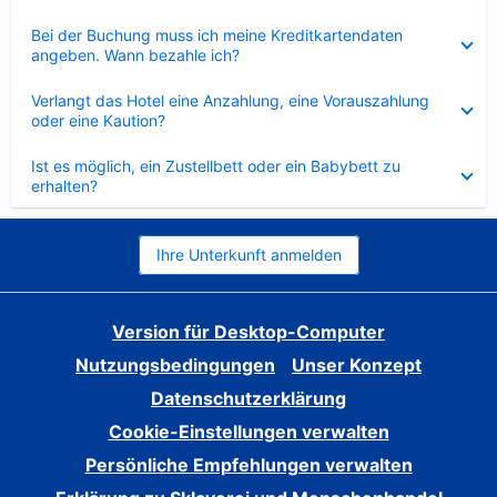
Verkleinert
Bei der Buchung muss ich meine Kreditkartendaten
angeben. Wann bezahle ich?
Verkleinert
Verlangt das Hotel eine Anzahlung, eine Vorauszahlung
oder eine Kaution?
Verkleinert
Ist es möglich, ein Zustellbett oder ein Babybett zu
erhalten?
Ihre Unterkunft anmelden
Version für Desktop-Computer
Nutzungsbedingungen
Unser Konzept
Datenschutzerklärung
Cookie-Einstellungen verwalten
Persönliche Empfehlungen verwalten