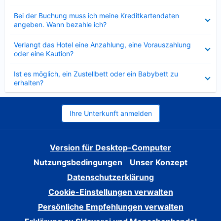
Verkleinert
Bei der Buchung muss ich meine Kreditkartendaten
angeben. Wann bezahle ich?
Verkleinert
Verlangt das Hotel eine Anzahlung, eine Vorauszahlung
oder eine Kaution?
Verkleinert
Ist es möglich, ein Zustellbett oder ein Babybett zu
erhalten?
Ihre Unterkunft anmelden
Version für Desktop-Computer
Nutzungsbedingungen
Unser Konzept
Datenschutzerklärung
Cookie-Einstellungen verwalten
Persönliche Empfehlungen verwalten