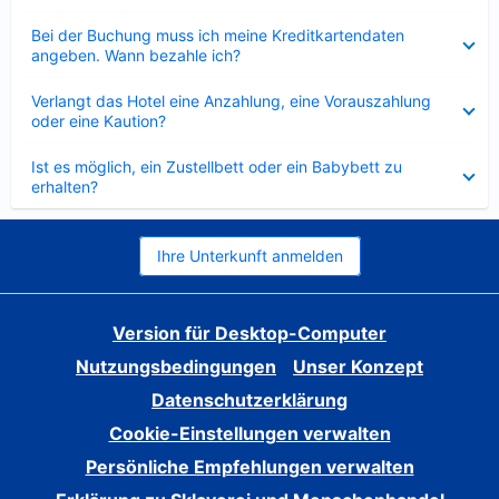
Verkleinert
Bei der Buchung muss ich meine Kreditkartendaten
angeben. Wann bezahle ich?
Verkleinert
Verlangt das Hotel eine Anzahlung, eine Vorauszahlung
oder eine Kaution?
Verkleinert
Ist es möglich, ein Zustellbett oder ein Babybett zu
erhalten?
Ihre Unterkunft anmelden
Version für Desktop-Computer
Nutzungsbedingungen
Unser Konzept
Datenschutzerklärung
Cookie-Einstellungen verwalten
Persönliche Empfehlungen verwalten