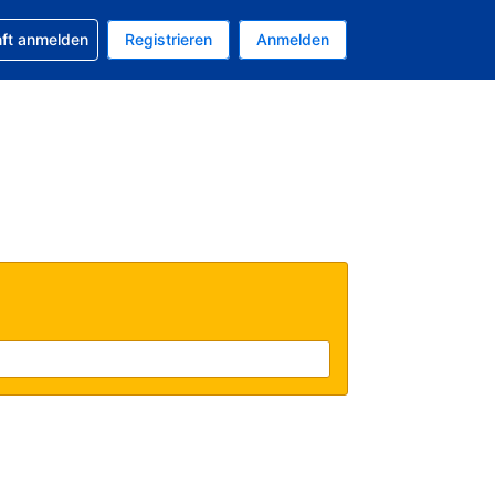
 Buchung erhalten
nft anmelden
Registrieren
Anmelden
uelle Währung ist US-Dollar
Ihre aktuelle Sprache ist Deutsch