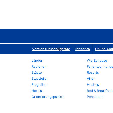
Version für Mobilgeräte
Ihr Konto
Online Än
Länder
Wie Zuhause
Regionen
Ferienwohnung
Städte
Resorts
Stadtteile
Villen
Flughäfen
Hostels
Hotels
Bed & Breakfast
Orientierungspunkte
Pensionen