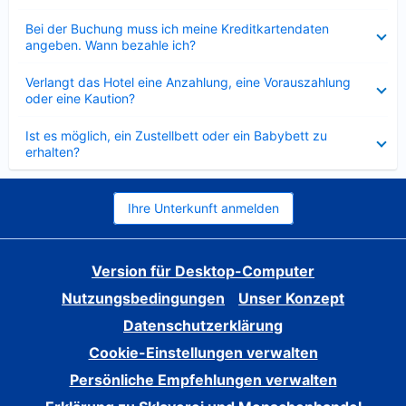
Verkleinert
Bei der Buchung muss ich meine Kreditkartendaten
angeben. Wann bezahle ich?
Verkleinert
Verlangt das Hotel eine Anzahlung, eine Vorauszahlung
oder eine Kaution?
Verkleinert
Ist es möglich, ein Zustellbett oder ein Babybett zu
erhalten?
Ihre Unterkunft anmelden
Version für Desktop-Computer
Nutzungsbedingungen
Unser Konzept
Datenschutzerklärung
Cookie-Einstellungen verwalten
Persönliche Empfehlungen verwalten