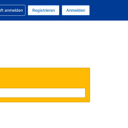
 Buchung erhalten
nft anmelden
Registrieren
Anmelden
tuelle Währung ist EUR
Ihre aktuelle Sprache ist Deutsch