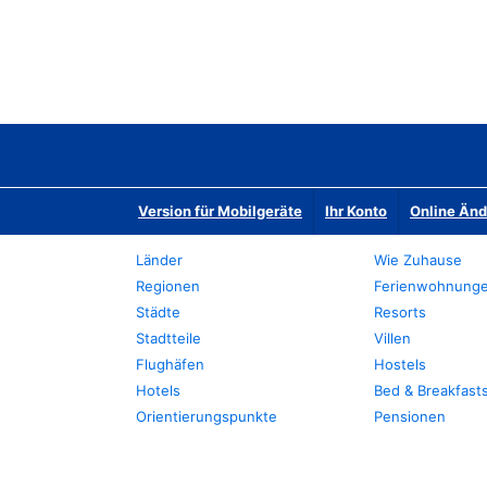
Version für Mobilgeräte
Ihr Konto
Online Än
Länder
Wie Zuhause
Regionen
Ferienwohnung
Städte
Resorts
Stadtteile
Villen
Flughäfen
Hostels
Hotels
Bed & Breakfast
Orientierungspunkte
Pensionen