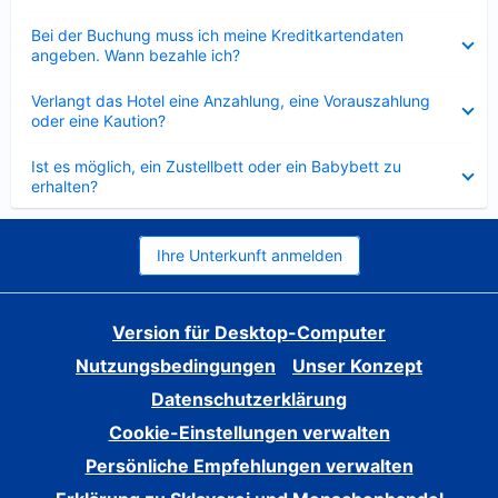
Verkleinert
Bei der Buchung muss ich meine Kreditkartendaten
angeben. Wann bezahle ich?
Verkleinert
Verlangt das Hotel eine Anzahlung, eine Vorauszahlung
oder eine Kaution?
Verkleinert
Ist es möglich, ein Zustellbett oder ein Babybett zu
erhalten?
Ihre Unterkunft anmelden
Version für Desktop-Computer
Nutzungsbedingungen
Unser Konzept
Datenschutzerklärung
Cookie-Einstellungen verwalten
Persönliche Empfehlungen verwalten