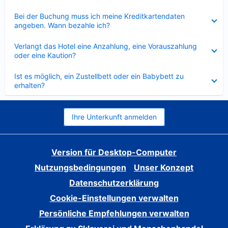
Verkleinert
Bei der Buchung muss ich meine Kreditkartendaten
angeben. Wann bezahle ich?
Verkleinert
Verlangt das Hotel eine Anzahlung, eine Vorauszahlung
oder eine Kaution?
Verkleinert
Ist es möglich, ein Zustellbett oder ein Babybett zu
erhalten?
Ihre Unterkunft anmelden
Version für Desktop-Computer
Nutzungsbedingungen
Unser Konzept
Datenschutzerklärung
Cookie-Einstellungen verwalten
Persönliche Empfehlungen verwalten