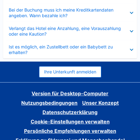
Verkleinert
Bei der Buchung muss ich meine Kreditkartendaten
angeben. Wann bezahle ich?
Verkleinert
Verlangt das Hotel eine Anzahlung, eine Vorauszahlung
oder eine Kaution?
Verkleinert
Ist es möglich, ein Zustellbett oder ein Babybett zu
erhalten?
Ihre Unterkunft anmelden
Version für Desktop-Computer
Nutzungsbedingungen
Unser Konzept
Datenschutzerklärung
Cookie-Einstellungen verwalten
Persönliche Empfehlungen verwalten