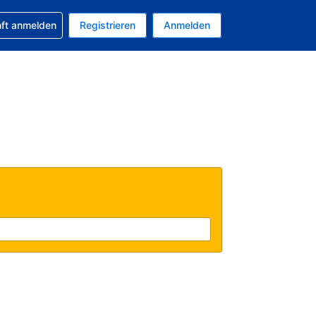
 Buchung erhalten
nft anmelden
Registrieren
Anmelden
tuelle Währung ist EUR
Ihre aktuelle Sprache ist Deutsch