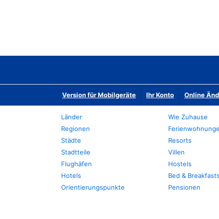
Version für Mobilgeräte
Ihr Konto
Online Än
Länder
Wie Zuhause
Regionen
Ferienwohnung
Städte
Resorts
Stadtteile
Villen
Flughäfen
Hostels
Hotels
Bed & Breakfast
Orientierungspunkte
Pensionen