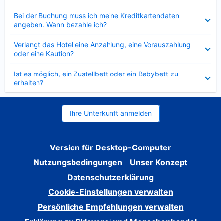
Verkleinert
Bei der Buchung muss ich meine Kreditkartendaten
angeben. Wann bezahle ich?
Verkleinert
Verlangt das Hotel eine Anzahlung, eine Vorauszahlung
oder eine Kaution?
Verkleinert
Ist es möglich, ein Zustellbett oder ein Babybett zu
erhalten?
Ihre Unterkunft anmelden
Version für Desktop-Computer
Nutzungsbedingungen
Unser Konzept
Datenschutzerklärung
Cookie-Einstellungen verwalten
Persönliche Empfehlungen verwalten