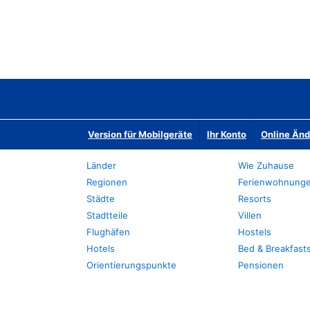
Version für Mobilgeräte
Ihr Konto
Online Än
Länder
Wie Zuhause
Regionen
Ferienwohnung
Städte
Resorts
Stadtteile
Villen
Flughäfen
Hostels
Hotels
Bed & Breakfast
Orientierungspunkte
Pensionen