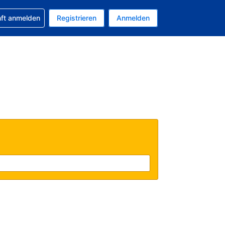
 Buchung erhalten
nft anmelden
Registrieren
Anmelden
tuelle Währung ist EUR
Ihre aktuelle Sprache ist Deutsch