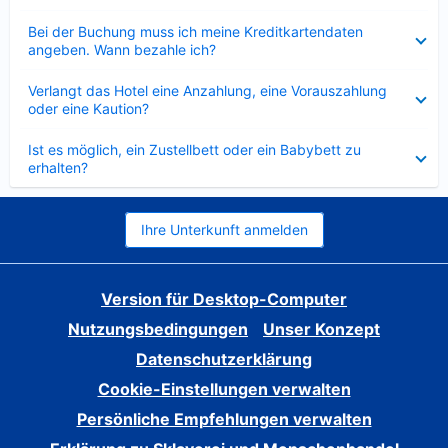
Verkleinert
Bei der Buchung muss ich meine Kreditkartendaten
angeben. Wann bezahle ich?
Verkleinert
Verlangt das Hotel eine Anzahlung, eine Vorauszahlung
oder eine Kaution?
Verkleinert
Ist es möglich, ein Zustellbett oder ein Babybett zu
erhalten?
Ihre Unterkunft anmelden
Version für Desktop-Computer
Nutzungsbedingungen
Unser Konzept
Datenschutzerklärung
Cookie-Einstellungen verwalten
Persönliche Empfehlungen verwalten