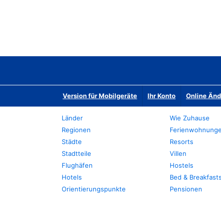
Version für Mobilgeräte
Ihr Konto
Online Än
Länder
Wie Zuhause
Regionen
Ferienwohnung
Städte
Resorts
Stadtteile
Villen
Flughäfen
Hostels
Hotels
Bed & Breakfast
Orientierungspunkte
Pensionen