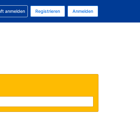
 Buchung erhalten
nft anmelden
Registrieren
Anmelden
uelle Währung ist US-Dollar
Ihre aktuelle Sprache ist Deutsch