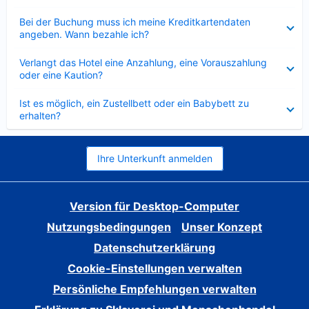
Verkleinert
Bei der Buchung muss ich meine Kreditkartendaten
angeben. Wann bezahle ich?
Verkleinert
Verlangt das Hotel eine Anzahlung, eine Vorauszahlung
oder eine Kaution?
Verkleinert
Ist es möglich, ein Zustellbett oder ein Babybett zu
erhalten?
Ihre Unterkunft anmelden
Version für Desktop-Computer
Nutzungsbedingungen
Unser Konzept
Datenschutzerklärung
Cookie-Einstellungen verwalten
Persönliche Empfehlungen verwalten