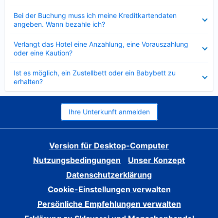
Verkleinert
Bei der Buchung muss ich meine Kreditkartendaten
angeben. Wann bezahle ich?
Verkleinert
Verlangt das Hotel eine Anzahlung, eine Vorauszahlung
oder eine Kaution?
Verkleinert
Ist es möglich, ein Zustellbett oder ein Babybett zu
erhalten?
Ihre Unterkunft anmelden
Version für Desktop-Computer
Nutzungsbedingungen
Unser Konzept
Datenschutzerklärung
Cookie-Einstellungen verwalten
Persönliche Empfehlungen verwalten