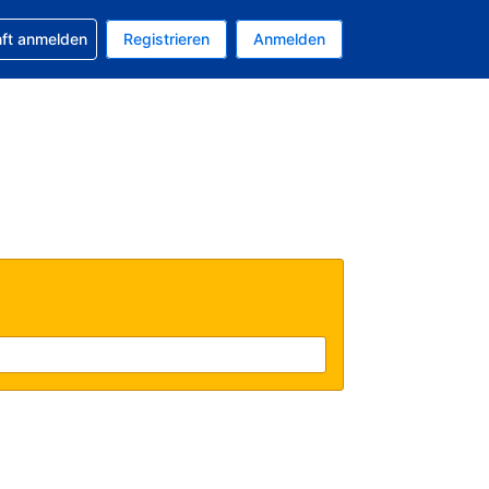
 Buchung erhalten
nft anmelden
Registrieren
Anmelden
tuelle Währung ist EUR
Ihre aktuelle Sprache ist Deutsch