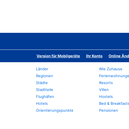
Version für Mobilgeräte
Ihr Konto
Online Än
Länder
Wie Zuhause
Regionen
Ferienwohnung
Städte
Resorts
Stadtteile
Villen
Flughäfen
Hostels
Hotels
Bed & Breakfast
Orientierungspunkte
Pensionen