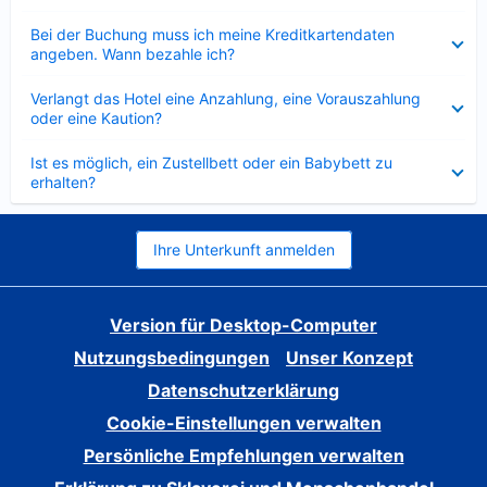
Verkleinert
Bei der Buchung muss ich meine Kreditkartendaten
angeben. Wann bezahle ich?
Verkleinert
Verlangt das Hotel eine Anzahlung, eine Vorauszahlung
oder eine Kaution?
Verkleinert
Ist es möglich, ein Zustellbett oder ein Babybett zu
erhalten?
Ihre Unterkunft anmelden
Version für Desktop-Computer
Nutzungsbedingungen
Unser Konzept
Datenschutzerklärung
Cookie-Einstellungen verwalten
Persönliche Empfehlungen verwalten