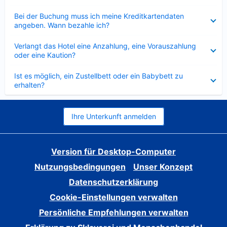
Verkleinert
Bei der Buchung muss ich meine Kreditkartendaten
angeben. Wann bezahle ich?
Verkleinert
Verlangt das Hotel eine Anzahlung, eine Vorauszahlung
oder eine Kaution?
Verkleinert
Ist es möglich, ein Zustellbett oder ein Babybett zu
erhalten?
Ihre Unterkunft anmelden
Version für Desktop-Computer
Nutzungsbedingungen
Unser Konzept
Datenschutzerklärung
Cookie-Einstellungen verwalten
Persönliche Empfehlungen verwalten