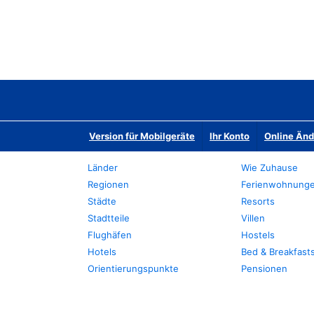
Version für Mobilgeräte
Ihr Konto
Online Än
Länder
Wie Zuhause
Regionen
Ferienwohnung
Städte
Resorts
Stadtteile
Villen
Flughäfen
Hostels
Hotels
Bed & Breakfast
Orientierungspunkte
Pensionen