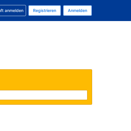
 Buchung erhalten
nft anmelden
Registrieren
Anmelden
tuelle Währung ist EUR
Ihre aktuelle Sprache ist Deutsch