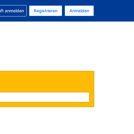
 Buchung erhalten
nft anmelden
Registrieren
Anmelden
tuelle Währung ist EUR
Ihre aktuelle Sprache ist Deutsch