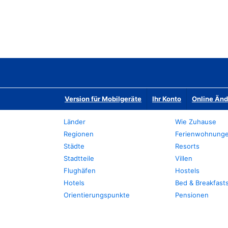
Version für Mobilgeräte
Ihr Konto
Online Än
Länder
Wie Zuhause
Regionen
Ferienwohnung
Städte
Resorts
Stadtteile
Villen
Flughäfen
Hostels
Hotels
Bed & Breakfast
Orientierungspunkte
Pensionen