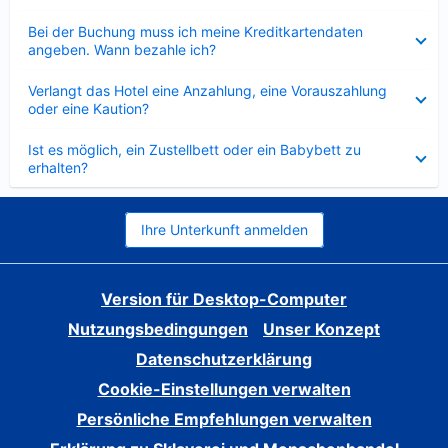
Verkleinert
Bei der Buchung muss ich meine Kreditkartendaten
angeben. Wann bezahle ich?
Verkleinert
Verlangt das Hotel eine Anzahlung, eine Vorauszahlung
oder eine Kaution?
Verkleinert
Ist es möglich, ein Zustellbett oder ein Babybett zu
erhalten?
Ihre Unterkunft anmelden
Version für Desktop-Computer
Nutzungsbedingungen
Unser Konzept
Datenschutzerklärung
Cookie-Einstellungen verwalten
Persönliche Empfehlungen verwalten