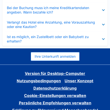
Verkleinert
Bei der Buchung muss ich meine Kreditkartendaten
angeben. Wann bezahle ich?
Verkleinert
Verlangt das Hotel eine Anzahlung, eine Vorauszahlung
oder eine Kaution?
Verkleinert
Ist es möglich, ein Zustellbett oder ein Babybett zu
erhalten?
Ihre Unterkunft anmelden
Version für Desktop-Computer
Nutzungsbedingungen
Unser Konzept
Datenschutzerklärung
Cookie-Einstellungen verwalten
Persönliche Empfehlungen verwalten