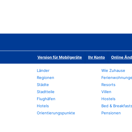
Version für Mobilgeräte
Ihr Konto
Online Än
Länder
Wie Zuhause
Regionen
Ferienwohnung
Städte
Resorts
Stadtteile
Villen
Flughäfen
Hostels
Hotels
Bed & Breakfast
Orientierungspunkte
Pensionen