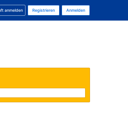
 Buchung erhalten
nft anmelden
Registrieren
Anmelden
uelle Währung ist US-Dollar
Ihre aktuelle Sprache ist Deutsch