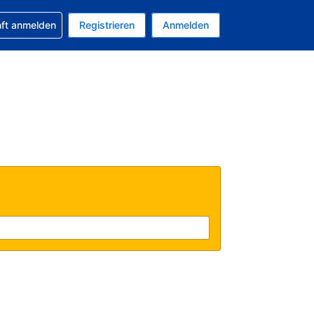
 Buchung erhalten
nft anmelden
Registrieren
Anmelden
uelle Währung ist US-Dollar
Ihre aktuelle Sprache ist Deutsch