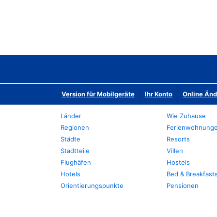
Version für Mobilgeräte
Ihr Konto
Online Än
Länder
Wie Zuhause
Regionen
Ferienwohnung
Städte
Resorts
Stadtteile
Villen
Flughäfen
Hostels
Hotels
Bed & Breakfast
Orientierungspunkte
Pensionen