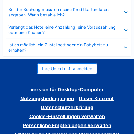
Verkleinert
Bei der Buchung muss ich meine Kreditkartendaten
angeben. Wann bezahle ich?
Verkleinert
Verlangt das Hotel eine Anzahlung, eine Vorauszahlung
oder eine Kaution?
Verkleinert
Ist es möglich, ein Zustellbett oder ein Babybett zu
erhalten?
Ihre Unterkunft anmelden
Version für Desktop-Computer
Nutzungsbedingungen
Unser Konzept
Datenschutzerklärung
Cookie-Einstellungen verwalten
Persönliche Empfehlungen verwalten