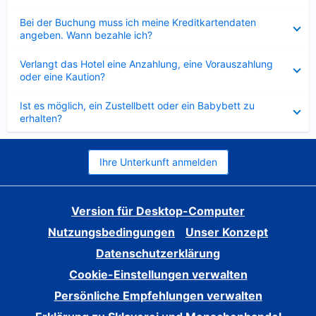
Verkleinert
Bei der Buchung muss ich meine Kreditkartendaten
angeben. Wann bezahle ich?
Verkleinert
Verlangt das Hotel eine Anzahlung, eine Vorauszahlung
oder eine Kaution?
Verkleinert
Ist es möglich, ein Zustellbett oder ein Babybett zu
erhalten?
Ihre Unterkunft anmelden
Version für Desktop-Computer
Nutzungsbedingungen
Unser Konzept
Datenschutzerklärung
Cookie-Einstellungen verwalten
Persönliche Empfehlungen verwalten