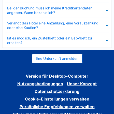
Verkleinert
Bei der Buchung muss ich meine Kreditkartendaten
angeben. Wann bezahle ich?
Verkleinert
Verlangt das Hotel eine Anzahlung, eine Vorauszahlung
oder eine Kaution?
Verkleinert
Ist es möglich, ein Zustellbett oder ein Babybett zu
erhalten?
Ihre Unterkunft anmelden
Version für Desktop-Computer
Nutzungsbedingungen
Unser Konzept
Datenschutzerklärung
Cookie-Einstellungen verwalten
Persönliche Empfehlungen verwalten