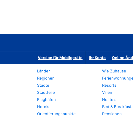
Version für Mobilgeräte
Ihr Konto
Online Än
Länder
Wie Zuhause
Regionen
Ferienwohnung
Städte
Resorts
Stadtteile
Villen
Flughäfen
Hostels
Hotels
Bed & Breakfast
Orientierungspunkte
Pensionen