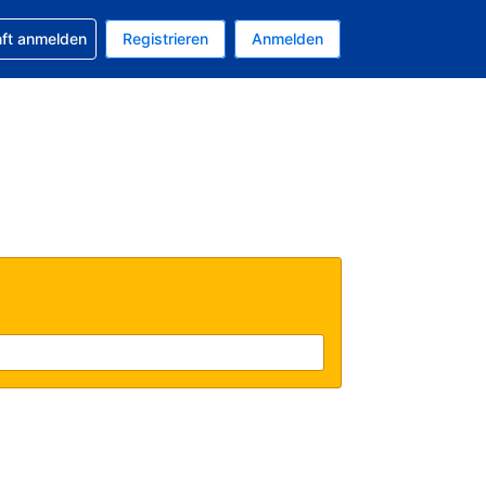
 Buchung erhalten
nft anmelden
Registrieren
Anmelden
uelle Währung ist US-Dollar
Ihre aktuelle Sprache ist Deutsch