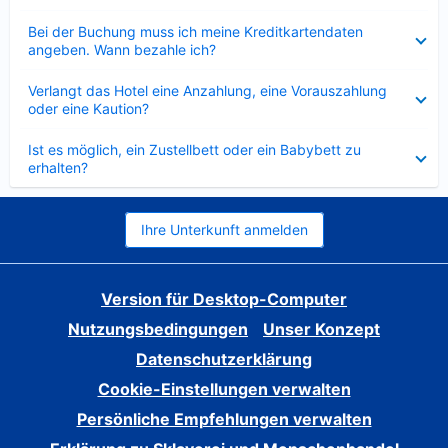
Verkleinert
Bei der Buchung muss ich meine Kreditkartendaten
angeben. Wann bezahle ich?
Verkleinert
Verlangt das Hotel eine Anzahlung, eine Vorauszahlung
oder eine Kaution?
Verkleinert
Ist es möglich, ein Zustellbett oder ein Babybett zu
erhalten?
Ihre Unterkunft anmelden
Version für Desktop-Computer
Nutzungsbedingungen
Unser Konzept
Datenschutzerklärung
Cookie-Einstellungen verwalten
Persönliche Empfehlungen verwalten