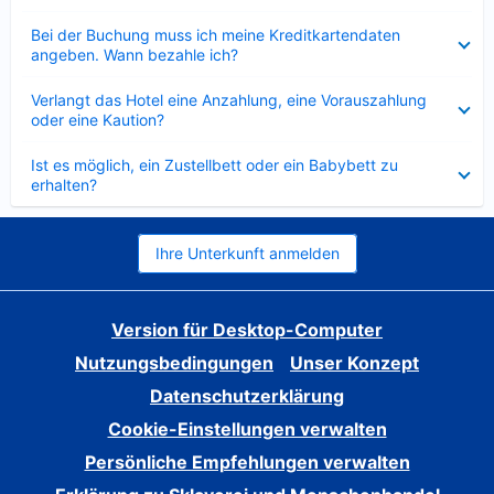
Verkleinert
Bei der Buchung muss ich meine Kreditkartendaten
angeben. Wann bezahle ich?
Verkleinert
Verlangt das Hotel eine Anzahlung, eine Vorauszahlung
oder eine Kaution?
Verkleinert
Ist es möglich, ein Zustellbett oder ein Babybett zu
erhalten?
Ihre Unterkunft anmelden
Version für Desktop-Computer
Nutzungsbedingungen
Unser Konzept
Datenschutzerklärung
Cookie-Einstellungen verwalten
Persönliche Empfehlungen verwalten