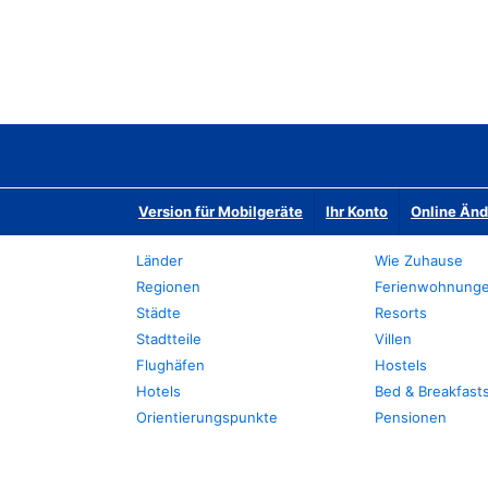
Version für Mobilgeräte
Ihr Konto
Online Än
Länder
Wie Zuhause
Regionen
Ferienwohnung
Städte
Resorts
Stadtteile
Villen
Flughäfen
Hostels
Hotels
Bed & Breakfast
Orientierungspunkte
Pensionen