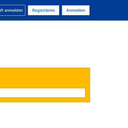
 Buchung erhalten
nft anmelden
Registrieren
Anmelden
uelle Währung ist US-Dollar
Ihre aktuelle Sprache ist Deutsch