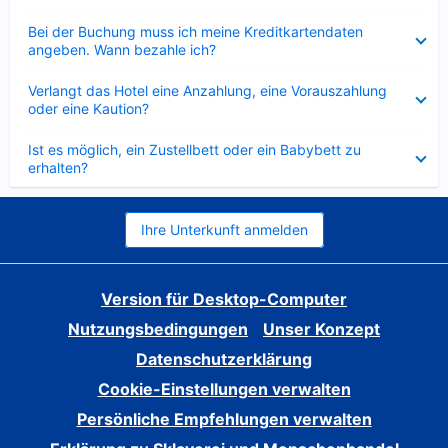
Verkleinert
Bei der Buchung muss ich meine Kreditkartendaten
angeben. Wann bezahle ich?
Verkleinert
Verlangt das Hotel eine Anzahlung, eine Vorauszahlung
oder eine Kaution?
Verkleinert
Ist es möglich, ein Zustellbett oder ein Babybett zu
erhalten?
Ihre Unterkunft anmelden
Version für Desktop-Computer
Nutzungsbedingungen
Unser Konzept
Datenschutzerklärung
Cookie-Einstellungen verwalten
Persönliche Empfehlungen verwalten