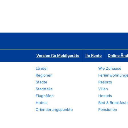
Version für Mobilgeräte
Ihr Konto
Online Än
Länder
Wie Zuhause
Regionen
Ferienwohnung
Städte
Resorts
Stadtteile
Villen
Flughäfen
Hostels
Hotels
Bed & Breakfast
Orientierungspunkte
Pensionen