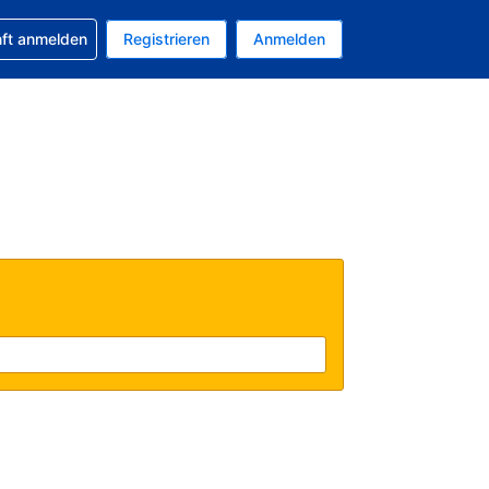
 Buchung erhalten
nft anmelden
Registrieren
Anmelden
uelle Währung ist US-Dollar
Ihre aktuelle Sprache ist Deutsch