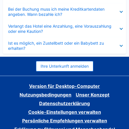
Verkleinert
Bei der Buchung muss ich meine Kreditkartendaten
angeben. Wann bezahle ich?
Verkleinert
Verlangt das Hotel eine Anzahlung, eine Vorauszahlung
oder eine Kaution?
Verkleinert
Ist es möglich, ein Zustellbett oder ein Babybett zu
erhalten?
Ihre Unterkunft anmelden
Version für Desktop-Computer
Nutzungsbedingungen
Unser Konzept
Datenschutzerklärung
Cookie-Einstellungen verwalten
Persönliche Empfehlungen verwalten