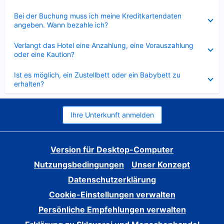
Verkleinert
Bei der Buchung muss ich meine Kreditkartendaten
angeben. Wann bezahle ich?
Verkleinert
Verlangt das Hotel eine Anzahlung, eine Vorauszahlung
oder eine Kaution?
Verkleinert
Ist es möglich, ein Zustellbett oder ein Babybett zu
erhalten?
Ihre Unterkunft anmelden
Version für Desktop-Computer
Nutzungsbedingungen
Unser Konzept
Datenschutzerklärung
Cookie-Einstellungen verwalten
Persönliche Empfehlungen verwalten