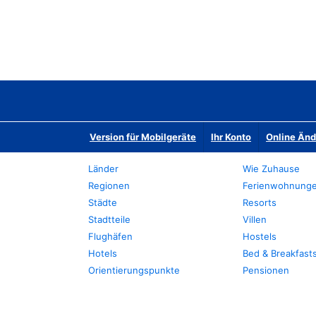
Version für Mobilgeräte
Ihr Konto
Online Än
Länder
Wie Zuhause
Regionen
Ferienwohnung
Städte
Resorts
Stadtteile
Villen
Flughäfen
Hostels
Hotels
Bed & Breakfast
Orientierungspunkte
Pensionen