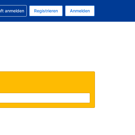
 Buchung erhalten
nft anmelden
Registrieren
Anmelden
uelle Währung ist US-Dollar
Ihre aktuelle Sprache ist Deutsch