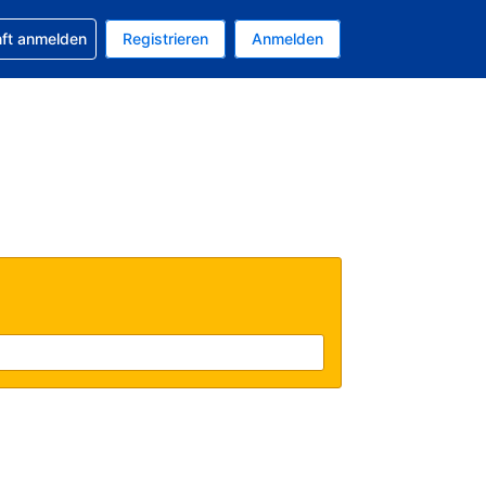
 Buchung erhalten
nft anmelden
Registrieren
Anmelden
tuelle Währung ist EUR
Ihre aktuelle Sprache ist Deutsch