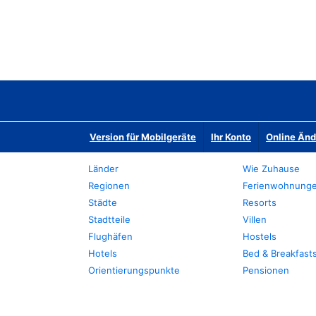
Version für Mobilgeräte
Ihr Konto
Online Än
Länder
Wie Zuhause
Regionen
Ferienwohnung
Städte
Resorts
Stadtteile
Villen
Flughäfen
Hostels
Hotels
Bed & Breakfast
Orientierungspunkte
Pensionen