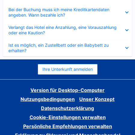
Verkleinert
Bei der Buchung muss ich meine Kreditkartendaten
angeben. Wann bezahle ich?
Verkleinert
Verlangt das Hotel eine Anzahlung, eine Vorauszahlung
oder eine Kaution?
Verkleinert
Ist es möglich, ein Zustellbett oder ein Babybett zu
erhalten?
Ihre Unterkunft anmelden
Version für Desktop-Computer
Nutzungsbedingungen
Unser Konzept
Datenschutzerklärung
Cookie-Einstellungen verwalten
Persönliche Empfehlungen verwalten