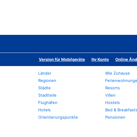
Version für Mobilgeräte
Ihr Konto
Online Än
Länder
Wie Zuhause
Regionen
Ferienwohnung
Städte
Resorts
Stadtteile
Villen
Flughäfen
Hostels
Hotels
Bed & Breakfast
Orientierungspunkte
Pensionen