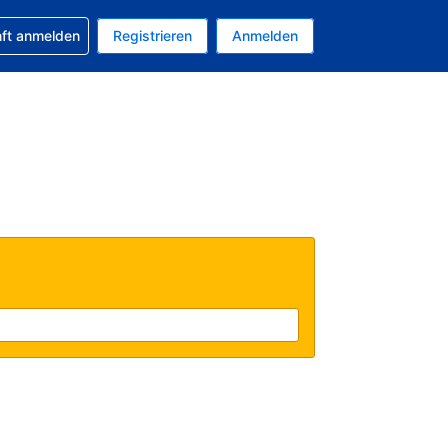
 Buchung erhalten
nft anmelden
Registrieren
Anmelden
uelle Währung ist US-Dollar
Ihre aktuelle Sprache ist Deutsch