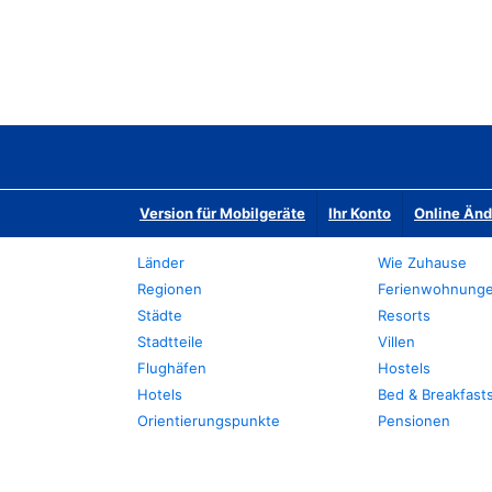
Version für Mobilgeräte
Ihr Konto
Online Än
Länder
Wie Zuhause
Regionen
Ferienwohnung
Städte
Resorts
Stadtteile
Villen
Flughäfen
Hostels
Hotels
Bed & Breakfast
Orientierungspunkte
Pensionen