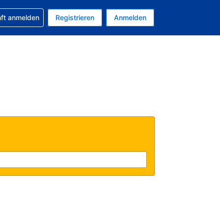
 Buchung erhalten
nft anmelden
Registrieren
Anmelden
tuelle Währung ist EUR
Ihre aktuelle Sprache ist Deutsch