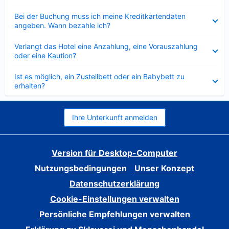
Verkleinert
Bei der Buchung muss ich meine Kreditkartendaten
angeben. Wann bezahle ich?
Verkleinert
Verlangt das Hotel eine Anzahlung, eine Vorauszahlung
oder eine Kaution?
Verkleinert
Ist es möglich, ein Zustellbett oder ein Babybett zu
erhalten?
Ihre Unterkunft anmelden
Version für Desktop-Computer
Nutzungsbedingungen
Unser Konzept
Datenschutzerklärung
Cookie-Einstellungen verwalten
Persönliche Empfehlungen verwalten