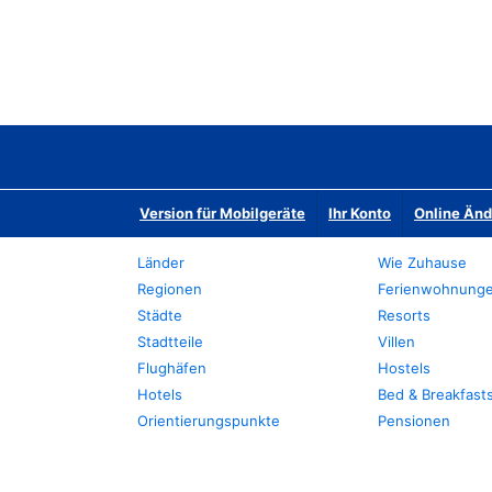
Version für Mobilgeräte
Ihr Konto
Online Än
Länder
Wie Zuhause
Regionen
Ferienwohnung
Städte
Resorts
Stadtteile
Villen
Flughäfen
Hostels
Hotels
Bed & Breakfast
Orientierungspunkte
Pensionen