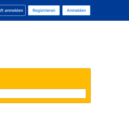
 Buchung erhalten
nft anmelden
Registrieren
Anmelden
tuelle Währung ist EUR
Ihre aktuelle Sprache ist Deutsch